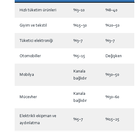
Hızlı tüketim ürünleri
%3–10
%8–40
Giyim ve tekstil
%15–30
%20–50
Tüketici elektroniği
%3–7
%3–7
Otomobiller
%5–15
Değişken
Kanala
Mobilya
%30–50
bağlıdır
Kanala
Mücevher
%30–60
bağlıdır
Elektrikli ekipman ve
%5–7
%15–25
aydınlatma