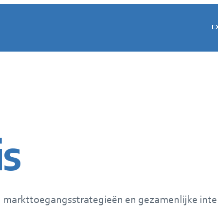
E
is
, markttoegangsstrategieën en gezamenlijke inter