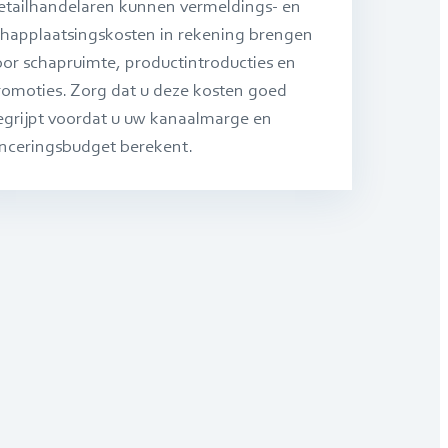
etailhandelaren kunnen vermeldings- en
chapplaatsingskosten in rekening brengen
oor schapruimte, productintroducties en
romoties. Zorg dat u deze kosten goed
egrijpt voordat u uw kanaalmarge en
anceringsbudget berekent.