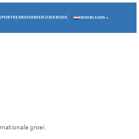
XPORTKENNIS
ONDERZOEK
BOEK
NEDERLANDS
nationale groei.